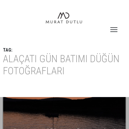
TAG:
ALAÇATI GÜN BATIMI DÜĞÜN
FOTOĞRAFLARI