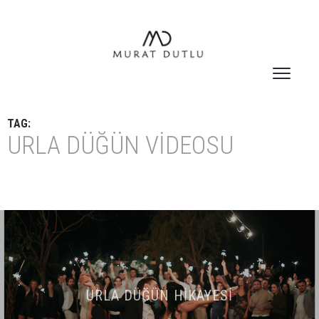
TAG:
URLA DÜĞÜN VIDEOSU
URLA DÜĞÜN HIKAYESI