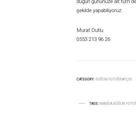
düğün gününüze ait tüm deta
şekilde yapabiliyoruz.
Murat Dutlu
0553 213 96 26
CATEGORY:
DÜĞÜN FOTOĞRAFÇISI
TAGS:
MANISA DÜĞÜN FOTOĞ