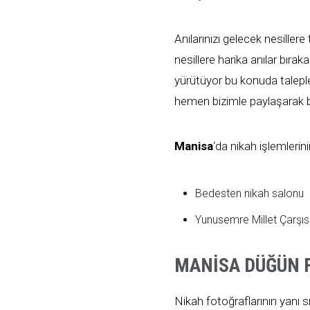
Anılarınızı gelecek nesiller
nesillere harika anılar bıraka
yürütüyor bu konuda talepl
hemen bizimle paylaşarak bilg
Manisa
‘da nikah işlemlerini
Bedesten nikah salonu
Yunusemre Millet Çarşıs
MANISA DÜĞÜN 
Nikah fotoğraflarının yanı s