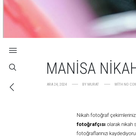
MANISA NIKA
ARA 24, 2024
BY
MURAT
WITH
NO CO
Nikah fotoğraf çekimlerinizd
fotoğrafçısı
olarak nikah 
fotoğraflarınızı kaydediyoru