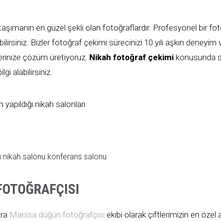
e taşımanın en güzel şekli olan fotoğraflardır. Profesyonel bir fo
bilirsiniz. Bizler fotoğraf çekimi sürecinizi 10 yılı aşkın deneyim ve
erinize çözüm üretiyoruz.
Nikah fotoğraf çekimi
konusunda siz
i alabilirsiniz.
n yapıldığı nikah salonları
ı nikah salonu konferans salonu
FOTOĞRAFÇISI
ıra
Manisa düğün fotoğrafçısı
ekibi olarak çiftlerimizin en özel a