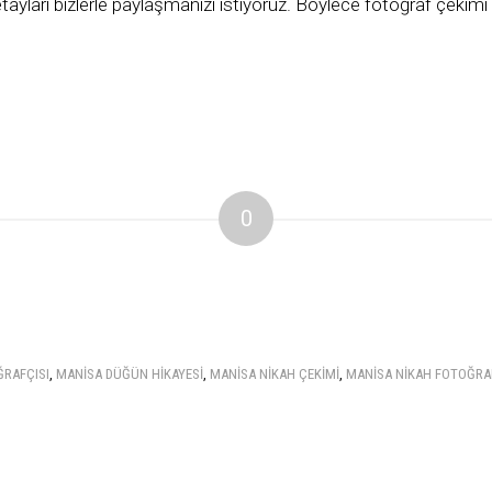
yları bizlerle paylaşmanızı istiyoruz. Böylece fotoğraf çekimi
0
RAFÇISI
,
MANISA DÜĞÜN HIKAYESI
,
MANISA NIKAH ÇEKIMI
,
MANISA NIKAH FOTOĞRA