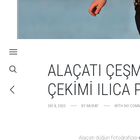
ALAÇATI ÇEŞ
ÇEKIMI ILICA 
EKI 8, 2020
BY
MURAT
WITH
NO COM
Alaçatı düğün fotoğrafçısı