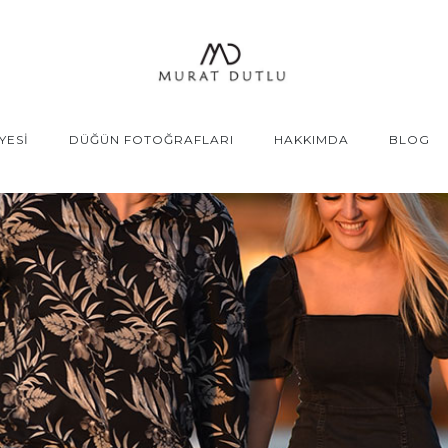
YESİ
DÜĞÜN FOTOĞRAFLARI
HAKKIMDA
BLOG