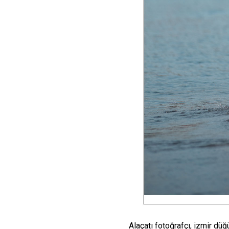
Alaçatı fotoğrafçı, izmir düğ