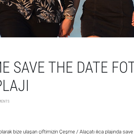
ME SAVE THE DATE FO
PLAJI
MENTS
olarak bize ulaşan çiftimizin Çeşme / Alaçatı ılıca plajında sav