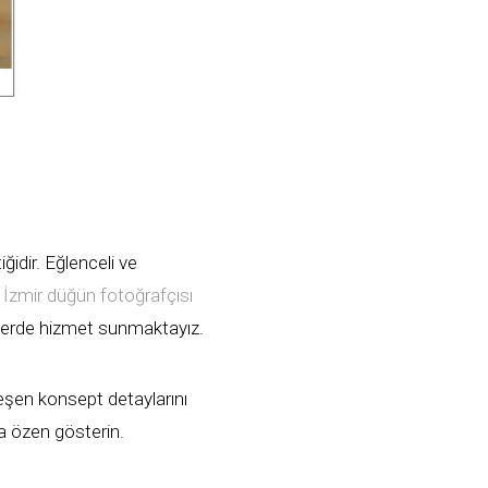
ğidir. Eğlenceli ve
.
İzmir düğün fotoğrafçısı
türlerde hizmet sunmaktayız.
eşen konsept detaylarını
a özen gösterin.