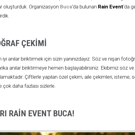
lar oluşturduk. Organizasyon
Buca
‘da bulunan
Rain Event
‘da g
irdik.
OĞRAF ÇEKIMI
yi anılar biriktirmek için sizin yanınızdayız. Söz ve nişan fotoğr
rika anılar biriktirmeye hemen başlayabilirsiniz. Ekibimiz söz v
lamaktadır. Çiftlerle yapılan özel çekim, aile çekimleri, isteme, 
çok daha fazlası sizlerle.
I RAIN EVENT BUCA!