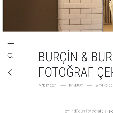
BURÇIN & BUR
FOTOĞRAF ÇE
MAR 27, 2024
BY
MURAT
WITH
NO C
İzmir düğün fotoğrafçısı
eki