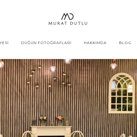
YESİ
DÜĞÜN FOTOĞRAFLARI
HAKKIMDA
BLOG