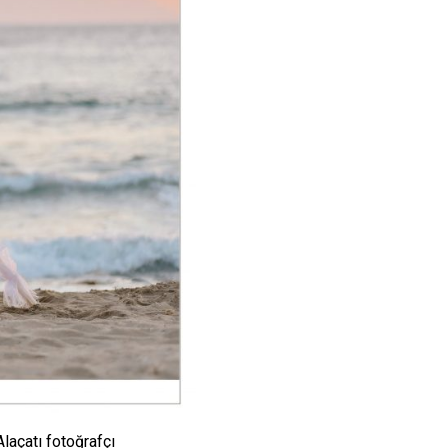
laçatı fotoğrafçı