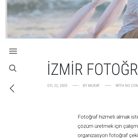
İZMIR FOTOĞR
EYL 22, 2020
BY
MURAT
WITH
NO CO
Fotoğraf hizmeti almak ist
çözüm üretmek için çalışmak
organizasyon fotoğraf çekim