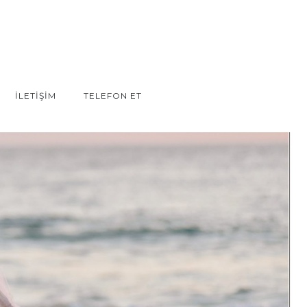
İLETİŞİM
TELEFON ET