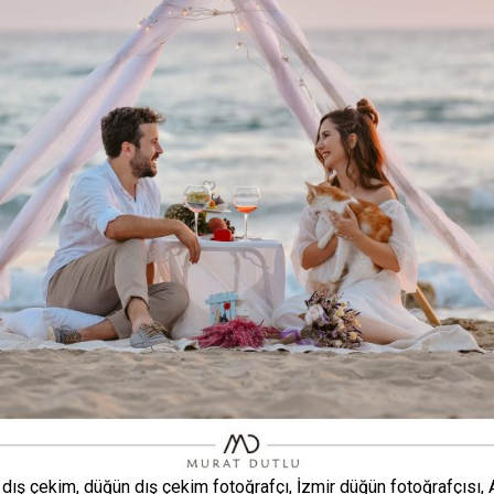
 dış çekim, düğün dış çekim fotoğrafçı, İzmir düğün fotoğrafçısı, A