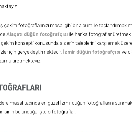
maktayız.
dış çekim fotoğraflarınızı masal gibi bir albüm ile taçlandırmak
nde
Alaçatı düğün fotoğrafçısı
ile harika fotoğraflar üretme
çekim konsepti konusunda sizlerin taleplerini karşılamak üzere 
ler için gerçekleştirmektedir.
İzmir düğün fotoğrafçısı
ve di
çözümü üretmekteyiz.
OTOĞRAFLARI
zlere masal tadında en güzel İzmir düğün fotoğraflarını sunmak 
 anısının bulunduğu işte o fotoğraflar.